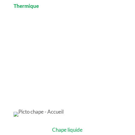
Thermique
et l’enrobage de tous types de
planchers chauffants.
AVANT TOUTE DÉCISION, PRENEZ CONTACT
AVEC NOUS POUR UN DEVIS GRATUIT
Chape liquide