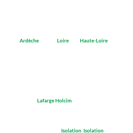
Vivarais Chape, situé à Annonay est le pionnier,
depuis 25 ans d’expériences, de la Chape Liquide
en
Ardèche
, dans la
Loire
et la
Haute-Loire
.
Particuliers ou professionnels, vous rénovez
votre maison, vous construisez une maison
individuelle, un habitat collectif ou un bâtiment
d’entreprise, Vivarais Chape est là.
Nous sommes Applicateurs Agréés de Chape
Liquide de
Lafarge
Holcim
. Nous réalisons tous
types de chapes : liquide, ciment, ravoirage,
béton léger, chape fluide.
Nous gérons la pose d’
Isolation
,
Isolation