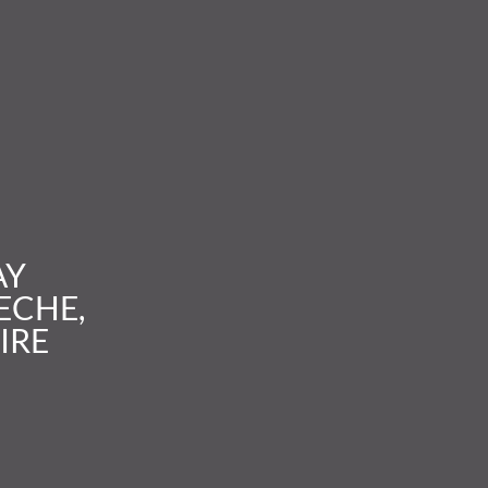
AY
ECHE,
IRE